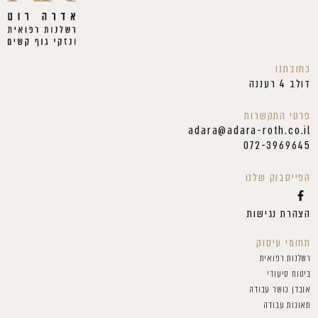
כתובתנו
דולב 4 רעננה
פרטי התקשרות
adara@adara-roth.co.il
072-3969645
הפייסבוק שלנו
הצהרת נגישות
תחומי עיסוק
רשלנות רפואית
ביטוח סיעודי
אובדן כושר עבודה
תאונות עבודה