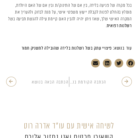
בכל מקרה של פגיעה בלידה, בין אם של התינוק/ת ובין אם של האם היולדת,
מומלץ בהחלט לפנות לקבלת ייעוץ משפטי אישי, על מנת לבדוק ולהעריך את
המקרה האישי שלך, שאז ניתן יהיה להבין האם קיימת עילה להגשת תביעה בשל
רשלנות רפואית
.
עוד בנושא:
פיצויי עתק בשל רשלנות בלידה שהובילה לתשניק חמור
הכתבה הקודמת בנושא
הכתבה הבאה בנושא
לשיחה אישית עם עו”ד אדרה רוט
השאירו פרטים ואנו נחזור אליכם