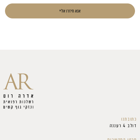
אנא חיזרו אליי
כתובתנו
דולב 4 רעננה
פרטי התקשרות