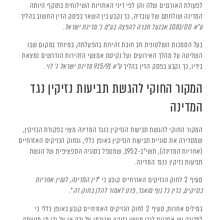
לפעולת האורגנים שלה והן לפי דיני האחריות השילוחית בתוקף היותה
המדינה שולחתם של עובדיה, כך נקבע בין השאר בפסק הדין החשוב בהליך
ע"א 1081/00 אבנעל חברה להפצה בע"מ נ' מדינת ישראל
.
בעל הסמכות השלטונית חב חובת זהירות בהפעלתה, במיוחד במקום שבו
השליטה על מהלך האירועים ועל נקיטת אמצעי הזהירות הנדרשים נמצאת
בידיו, כך נקבע בפסק הדין בהליך
ע"א 915/91 מדינת ישראל נ' לוי
.
המקור החוקי להגשת תביעות נזיקין נגד
המדינה
המקור החוקי להגשת תביעות הנזיקין כנגד המדינה מצוי בפקודת הנזיקין,
שמסדירה את סוגיית תביעות הנזיקין באופן כללי, ובחוק הנזיקים האזרחיים
(אחריות המדינה), תשי"ב-1952, שמטפל בסוגיה הספציפית של הגשת
תביעות נזיקין כנגד המדינה.
סעיף 2 לחוק הנזיקים האזרחיים קובע כי "
דין המדינה, לענין אחריות
בנזיקים, כדין כל גוף מואגד, פרט לאמור להלן בחוק זה
".
במילים אחרות, סעיף 2 לחוק הנזיקים האזרחיים קובע באופן כללי כי
למדינה יש אחריות לגבי מעשי נזיקין שנגרמו על ידה או על ידי מי מטעמה,