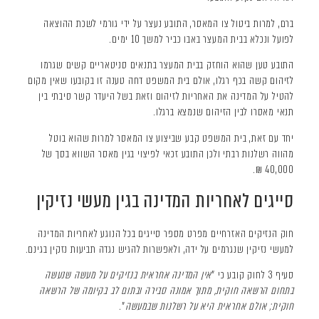
ברם, למרות ביטול צו המאסר, התובע נעצר על ידי גורמי לשכת ההוצאה
לפועל ונכלא בבית המעצר באבו כביר למשך 10 ימים.
התובע טען שהוא הוחזק בבית המעצר בתנאים סניטאריים קשים שגרמו
לזיהום קשה בכף רגלו, אולם בית המשפט דחה טענה זו בקובעו שאין מקום
להטיל על המדינה את האחריות לזיהום וזאת בשל היעדר קשר סיבתי בין
תנאי מאסרו לבין הזיהום שנמצא ברגלו.
יחד עם זאת, בית המשפט קבע שביצוע צו המאסר למרות שהוא בוטל
מהווה רשלנות רבתי ולכן התובע זכאי לפיצוי בגין מאסר השווא בסך של
40,000 ₪.
סייגים לאחריות המדינה בגין מעשי נזיקין
חוק הנזיקים האזרחיים מפרט מספר סייגים בכל הנוגע לאחריות המדינה
למעשי נזיקין שנגרמים על ידה, ולאפשרות להגיש נגדה תביעות נזקין בגינם.
סעיף 3 לחוק קובע כי "
אין המדינה אחראית בנזיקים על מעשה שנעשה
בתחום הרשאה חוקית, מתוך אמונה סבירה ובתום לב בקיומה של הרשאה
חוקית; אולם אחראית היא על רשלנות שבמעשה
".