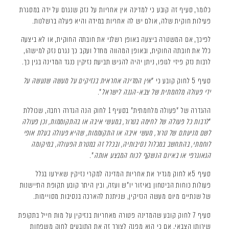
כלומר, סעיף זה קובע כי למדינה אין אחריות על נזק שנגרם על ידה במסגרת
פעילות חוקית שלה, אולם יש לה אחריות במידה והיא פעלה ברשלנות.
לפיכך, אם המשטרה ביצעה באופן רשלני את חובתה החוקית, או לא ביצעה
כלל את חובתה החוקית, ובאופן המהווה מחדל ועקב כך נגרם נזק למישהו,
לרבות נזק פיזי לגופו, ניתן יהיה להגיש תביעת נזיקין כנגד המדינה בגין כך.
סעיף 5 לחוק קובע כי "
אין המדינה אחראית בנזיקים על מעשה שנעשה על
ידי פעולה מלחמתית של צבא-הגנה לישראל
".
ההגדרה של "פעולה מלחמתית" בסעיף 1 לחוק הנה הגדרה רחבה, שכוללת
"
לרבות כל פעולה של לחימה בטרור, במעשי איבה או בהתקוממות, וכן פעולה
לשם מניעתם של טרור, מעשי איבה או התקוממות, שהיא פעולה בעלת אופי
לוחמתי, בהתחשב במכלול נסיבותיה, ובכלל זה במטרת הפעולה, במיקומה
הגאוגרפי או באיום הנשקף לכוח המבצע אותה
".
סעיף 5א לחוק מגדיר את אחריות המדינה למקרי נזיקין שאירעו בגלל
פעולות כוחות הביטחון באיזור יו"ש ועזה, ובין היתר קובע תקופת התיישנות
של שנתיים מיום מעשה הנזיקין, שניתנת להארכה בנסיבות מסויימות.
סעיף 7 לחוק קובע שהמדינה פטורה מאחריות בנזיקין על מות חייל בתקופת
שירותו הצבאי, אם כי הוא מפנה לצורך זה את התובעים לחוק משפחות