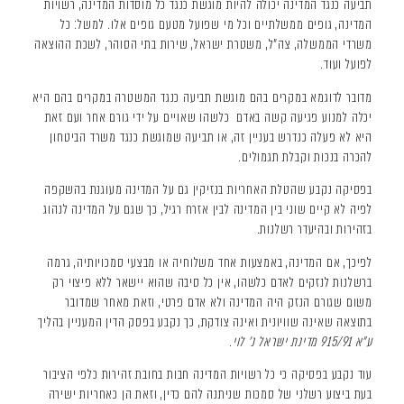
תביעה כנגד המדינה יכולה להיות מוגשת כנגד כל מוסדות המדינה, רשויות
המדינה, גופים ממשלתיים וכל מי שפועל מטעם גופים אלו. למשל: כל
משרדי הממשלה, צה"ל, משטרת ישראל, שירות בתי הסוהר, לשכת ההוצאה
לפועל ועוד.
מדובר לדוגמא במקרים בהם מוגשת תביעה כנגד המשטרה במקרים בהם היא
יכלה למנוע פגיעה קשה באדם כלשהו שאויים על ידי גורם אחר ועם זאת
היא לא פעלה כנדרש בעניין זה, או תביעה שמוגשת כנגד משרד הביטחון
להכרה בנכות וקבלת תגמולים.
בפסיקה נקבע שהטלת האחריות בנזיקין גם על המדינה מעוגנת בהשקפה
לפיה לא קיים שוני בין המדינה לבין אזרח רגיל, כך שגם על המדינה לנהוג
בזהירות ובהיעדר רשלנות.
לפיכך, אם המדינה, באמצעות אחד משלוחיה או מבצעי סמכויותיה, גרמה
ברשלנות לנזקים לאדם כלשהו, אין כל סיבה שהוא יישאר ללא פיצוי רק
משום שגורם הנזק היה המדינה ולא אדם פרטי, וזאת מאחר שמדובר
בתוצאה שאינה שוויונית ואינה צודקת, כך נקבע בפסק הדין המעניין בהליך
ע"א 915/91 מדינת ישראל נ' לוי
.
עוד נקבע בפסיקה כי כל רשויות המדינה חבות בחובת זהירות כלפי הציבור
בעת ביצוע רשלני של סמכות שניתנה להם כדין, וזאת הן כאחריות ישירה