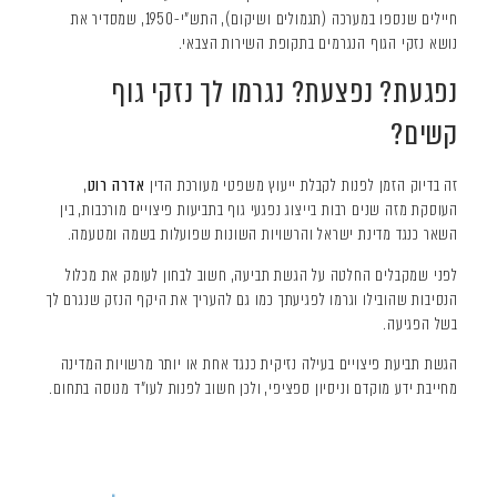
חיילים שנספו במערכה (תגמולים ושיקום), התש"י-1950, שמסדיר את
נושא נזקי הגוף הנגרמים בתקופת השירות הצבאי.
נפגעת? נפצעת? נגרמו לך נזקי גוף
קשים?
זה בדיוק הזמן לפנות לקבלת ייעוץ משפטי מעורכת הדין
אדרה רוט
,
העוסקת מזה שנים רבות בייצוג נפגעי גוף בתביעות פיצויים מורכבות, בין
השאר כנגד מדינת ישראל והרשויות השונות שפועלות בשמה ומטעמה.
לפני שמקבלים החלטה על הגשת תביעה, חשוב לבחון לעומק את מכלול
הנסיבות שהובילו וגרמו לפגיעתך כמו גם להעריך את היקף הנזק שנגרם לך
בשל הפגיעה.
הגשת תביעת פיצויים בעילה נזיקית כנגד אחת או יותר מרשויות המדינה
מחייבת ידע מוקדם וניסיון ספציפי, ולכן חשוב לפנות לעו"ד מנוסה בתחום.