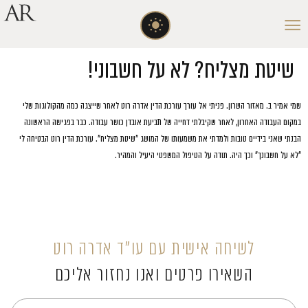
שיטת מצליח? לא על חשבוני!
שמי אמיר ב. מאזור השרון. פניתי אל עורך עורכת הדין אדרה רוט לאחר שייצגה כמה מהקולוגות שלי
במקום העבודה האחרון, לאחר שקיבלתי דחייה של תביעת אובדן כושר עבודה. כבר בפגישה הראשונה
הבנתי שאני בידיים טובות ולמדתי את משמעותו של המושג "שיטת מצליח". עורכת הדין רוט הבטיחה לי
"לא על חשבונך" וכך היה. תודה על הטיפול המשפטי היעיל והמהיר.
לשיחה אישית עם עו”ד אדרה רוט
השאירו פרטים ואנו נחזור אליכם