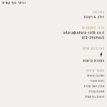
כתובתנו
דולב 4 רעננה
פרטי התקשרות
adara@adara-roth.co.il
072-3969645
הפייסבוק שלנו
הצהרת נגישות
תחומי עיסוק
רשלנות רפואית
ביטוח סיעודי
אובדן כושר עבודה
תאונות עבודה
פגיעות גוף קשות