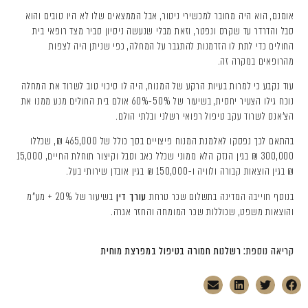
אומנם, הוא היה מחובר למכשירי ניטור, אבל הממצאים שלו לא היו טובים והוא
סבל והדרדר עד שקרס ונפטר, וזאת מבלי שנעשה ניסיון סביר מצד רופאי בית
החולים כדי לתת לו הזדמנות להתגבר על המחלה, כפי שניתן היה לצפות
מהרופאים במקרה זה.
עוד נקבע כי למרות בעיות הרקע של המנוח, היה לו סיכוי טוב לשרוד את המחלה
נוכח גילו הצעיר יחסית, בשיעור של 50%-60% אולם בית החולים מנע ממנו את
הצ'אנס לשרוד עקב טיפול רפואי רשלני ובלתי הולם.
בהתאם לכך נפסקו לאלמנת המנוח פיצויים בסך כולל של 465,000 ₪, שכללו
300,000 ₪ בגין הנזק הלא ממוני שכלל כאב וסבל וקיצור תוחלת החיים, 15,000
₪ בגין הוצאות קבורה ולוויה ו-150,000 ₪ בגין אובדן שירותי בעל.
בנוסף חוייבה המדינה בתשלום שכר טרחת
עורך דין
בשיעור של 20% + מע"מ
והוצאות משפט, שכוללות שכר המומחה והחזר אגרה.
קריאה נוספת:
רשלנות חמורה בטיפול במפרצת מוחית