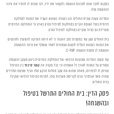
במקום לחבר אותו למכונת הנשמה ולקשור את ידיו, דבר שגרם לו להסיר את צינור
ההנשמה שלו.
המדינה טענה שבית החולים נהג כשורה כשהוא העביר את המנוח למחלקה
פנימית בשל העומס הקיים במחלקות לטיפול נמרץ בארץ וכי המחלקה הפנימית
מצויידת גם בציוד שקיים במחלקה לטיפול נמרץ.
בית החולים טען עוד במסגרת כתב ההגנה כי לא היתה הצדקה להמשיך ולהנשים
את המנוח כשהוא הצליח לנשום עצמונית לאחר ששלף את צינור ההנשמה
והושמה לו מסכת הנשמה C-PAP.
עוד טענה המדינה שהצוות הרפואי של המחלקה הפנימית ביצע מעקב והשגחה
צמודים על המנוח לאורך כל אשפוזו וכי בכל מקרה אין
קשר סיבתי
בין הטיפול
שניתן לו לפטירתו, מאחר שהוא מת עקב מחלות הרקע שלו ונגיף שפעת החזירים
שהיה מאד אגרסיבי וגרם לקריסת מערכות גופו, למרות הטיפול הרפואי שקיבל
בבית החולים.
פסק הדין: בית החולים התרשל בטיפול
ובהשגחה!