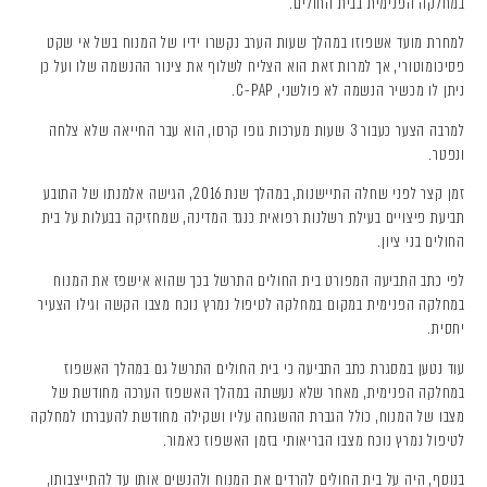
במחלקה הפנימית בבית החולים.
למחרת מועד אשפוזו במהלך שעות הערב נקשרו ידיו של המנוח בשל אי שקט
פסיכומוטורי, אך למרות זאת הוא הצליח לשלוף את צינור ההנשמה שלו ועל כן
ניתן לו מכשיר הנשמה לא פולשני, C-PAP.
למרבה הצער כעבור 3 שעות מערכות גופו קרסו, הוא עבר החייאה שלא צלחה
ונפטר.
זמן קצר לפני שחלה התיישנות, במהלך שנת 2016, הגישה אלמנתו של התובע
תביעת פיצויים בעילת רשלנות רפואית כנגד המדינה, שמחזיקה בבעלות על בית
החולים בני ציון.
לפי כתב התביעה המפורט בית החולים התרשל בכך שהוא אישפז את המנוח
במחלקה הפנימית במקום במחלקה לטיפול נמרץ נוכח מצבו הקשה וגילו הצעיר
יחסית.
עוד נטען במסגרת כתב התביעה כי בית החולים התרשל גם במהלך האשפוז
במחלקה הפנימית, מאחר שלא נעשתה במהלך האשפוז הערכה מחודשת של
מצבו של המנוח, כולל הגברת ההשגחה עליו ושקילה מחודשת להעברתו למחלקה
לטיפול נמרץ נוכח מצבו הבריאותי בזמן האשפוז כאמור.
בנוסף, היה על בית החולים להרדים את המנוח ולהנשים אותו עד להתייצבותו,