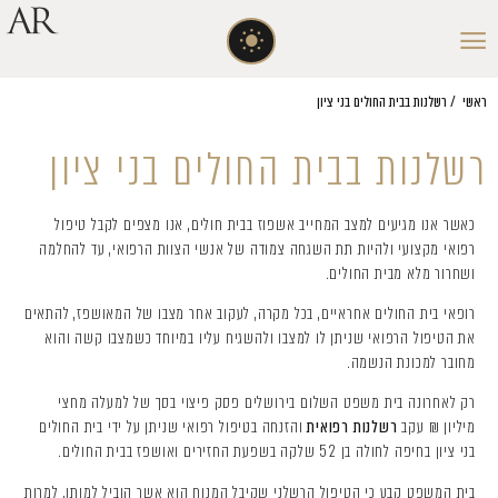
ראשי
/
רשלנות בבית החולים בני ציון
רשלנות בבית החולים בני ציון
כאשר אנו מגיעים למצב המחייב אשפוז בבית חולים, אנו מצפים לקבל טיפול
רפואי מקצועי ולהיות תת השגחה צמודה של אנשי הצוות הרפואי, עד להחלמה
ושחרור מלא מבית החולים.
רופאי בית החולים אחראיים, בכל מקרה, לעקוב אחר מצבו של המאושפז, להתאים
את הטיפול הרפואי שניתן לו למצבו ולהשגיח עליו במיוחד כשמצבו קשה והוא
מחובר למכונת הנשמה.
רק לאחרונה בית משפט השלום בירושלים פסק פיצוי בסך של למעלה מחצי
מיליון ₪ עקב
רשלנות רפואית
והזנחה בטיפול רפואי שניתן על ידי בית החולים
בני ציון בחיפה לחולה בן 52 שלקה בשפעת החזירים ואושפז בבית החולים.
בית המשפט קבע כי הטיפול הרשלני שקיבל המנוח הוא אשר הוביל למותו, למרות