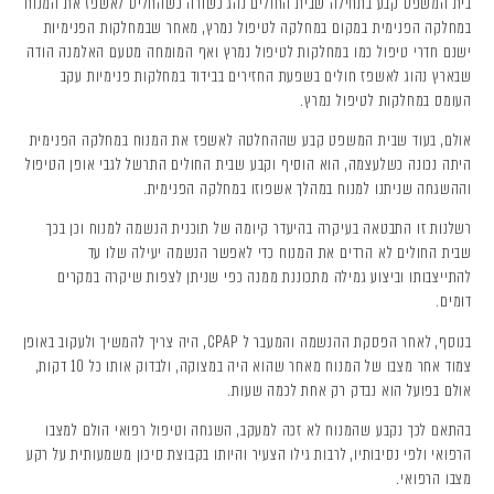
בית המשפט קבע בתחילה שבית החולים נהג כשורה כשהחליט לאשפז את המנוח
במחלקה הפנימית במקום במחלקה לטיפול נמרץ, מאחר שבמחלקות הפנימיות
ישנם חדרי טיפול כמו במחלקות לטיפול נמרץ ואף המומחה מטעם האלמנה הודה
שבארץ נהוג לאשפז חולים בשפעת החזירים בבידוד במחלקות פנימיות עקב
העומס במחלקות לטיפול נמרץ.
אולם, בעוד שבית המשפט קבע שההחלטה לאשפז את המנוח במחלקה הפנימית
היתה נכונה כשלעצמה, הוא הוסיף וקבע שבית החולים התרשל לגבי אופן הטיפול
וההשגחה שניתנו למנוח במהלך אשפוזו במחלקה הפנימית.
רשלנות זו התבטאה בעיקרה בהיעדר קיומה של תוכנית הנשמה למנוח וכן בכך
שבית החולים לא הרדים את המנוח כדי לאפשר הנשמה יעילה שלו עד
להתייצבותו וביצוע גמילה מתכוננת ממנה כפי שניתן לצפות שיקרה במקרים
דומים.
בנוסף, לאחר הפסקת ההנשמה והמעבר ל CPAP, היה צריך להמשיך ולעקוב באופן
צמוד אחר מצבו של המנוח מאחר שהוא היה במצוקה, ולבדוק אותו כל 10 דקות,
אולם בפועל הוא נבדק רק אחת לכמה שעות.
בהתאם לכך נקבע שהמנוח לא זכה למעקב, השגחה וטיפול רפואי הולם למצבו
הרפואי ולפי נסיבותיו, לרבות גילו הצעיר והיותו בקבוצת סיכון משמעותית על רקע
מצבו הרפואי.