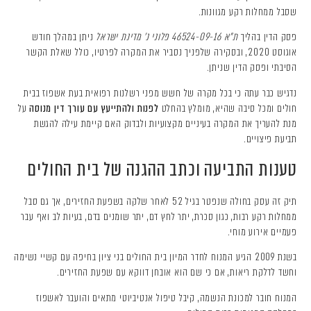
שסבל ממחלות רקע מגוונות.
פסק הדין בהליך
ת"א 46524-09-16 פלוני נ' מדינת ישראל
ניתן במהלך חודש
אוגוסט 2020, ובסקירה שלפניך נסביר את המקרה לפרטיו, כולל שאלת הקשר
הסיבתי ופסק הדין שניתן.
נדגיש כבר עתה כי בכל מקרה של חשש מפני רשלנות רפואית בעת אשפוז בבית
חולים ומכל סיבה שהיא, מומלץ בהחלט
לפנות ולהתייעץ עם עורך דין מנוסה
על
מנת להעריך את המקרה בעיניים מקצועיות ולבדוק האם קיימת עילה להגשת
תביעת פיצויים.
טענות התביעה וכתב ההגנה של בית החולים
תיק זה עסק בחולה שנפטר בגיל 52 לאחר שלקה בשפעת החזירים, אך גם סבל
ממחלות רקע רבות, כגון סכרת, יתר לחץ דם, יתר שומנים בדם, בעיות לב ואף עבר
פעמיים אירוע מוחי.
בשנת 2009 הגיע המנוח לחדר המיון בית החולים בני ציון בחיפה עם קשיי נשימה
וחשד לדלקת ריאות, אם כי שם הוא אובחן דווקא עם שפעת החזירים.
המנוח חובר למכונת הנשמה, קיבל טיפול אנטיביוטי מתאים והועבר לאשפוז