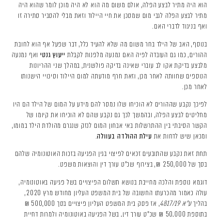
הוא היה מתיר לבצע הפלה, אולם משום מה הוא לא היה מוכן לומר שהוא היה
מתיר לבצע הפלה לגבי מום שמסכן את חיי היילוד וזאת מבלי להסביר סתירה זו
ואף בניגוד לדברי האם.
בנוסף, האב של הילד בחר משום מה שלא להעיד כלל, דבר שפעל אף הוא לחובת
ההורים, כמו גם העובדה לפיה האם נמנעה מלפנות לקבלת
ייעוץ גנטי
ואף נמנעה
מלבצע בדיקת אקו לב עוברי שאינה בדיקה פולשנית, במהלך שני ההריונות
הנוספים שחוותה לאחר מכן, וזאת חרף מודעתה למום היילוד וסיכויי הישנותו
לאחר מכן.
לפיכך נקבע שההורים לא הוכיחו שלו נמסר להם מידע על המום של הילד הם היו
מחליטים לבצע הפלה, ובהמשך לכך גם נקבע שהם לא הוכיחו את קיומו של
הקשר הסיבתי בין ההתרשלות באי אבחון המום לנזק שנגרם מהולדת הילד במומו,
ומכאן שיש לדחות את
עילת ההולדה בעוולה
.
תחת זאת נקבע שהתובעים זכאים לפיצוי בגין הפגיעה בזכות האוטונומיה שלהם
בסך של 250,000 ₪, בצירוף שכ"ט עורך דין והוצאות משפט.
דוגמא נוספת והלכה מחייבת בנושא תשלום הפיצויים בשל פגיעה באוטונומיה,
עולה כאמור מהכרעתו החשובה של בית המשפט העליון מחודש מרץ 2020,
בהליך
ע"א 4817/19
, אז פסק בית המשפט העליון פיצויים בסך 500,000 ₪
בתוספת 50,000 ₪ שכ"ט עורך דין, בשל הפגיעה באוטונומיה ולמרות דחיית