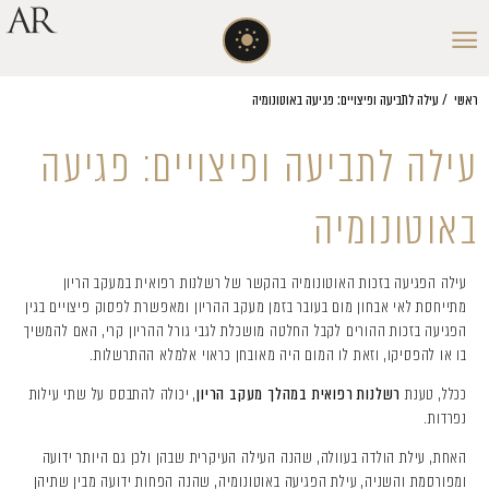
ראשי
/
עילה לתביעה ופיצויים: פגיעה באוטונומיה
עילה לתביעה ופיצויים: פגיעה
באוטונומיה
עילה הפגיעה בזכות האוטונומיה בהקשר של רשלנות רפואית במעקב הריון
מתייחסת לאי אבחון מום בעובר בזמן מעקב ההריון ומאפשרת לפסוק פיצויים בגין
הפגיעה בזכות ההורים לקבל החלטה מושכלת לגבי גורל ההריון קרי, האם להמשיך
בו או להפסיקו, וזאת לו המום היה מאובחן כראוי אלמלא ההתרשלות.
ככלל, טענת
רשלנות רפואית במהלך מעקב הריון
, יכולה להתבסס על שתי עילות
נפרדות.
האחת, עילת הולדה בעוולה, שהנה העילה העיקרית שבהן ולכן גם היותר ידועה
ומפורסמת והשניה, עילת הפגיעה באוטונומיה, שהנה הפחות ידועה מבין שתיהן