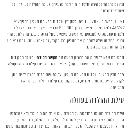
ובה גם נתמקד בסקירה שלפניך, תוך אבחונה ביחס לעילת ההולדה בעוולה, וכפי
שנסביר בהרחבה.
נציין כי בתאריך 11.3.2020 ניתן פסק דין של בית המשפט העליון בהליך
ע"א
4817/19
ולפיו נפסקו פיצויים בסך 500,000 ₪ בגין פגיעה באוטונומיה בלבד
ולמרות שנפסק כי לתובעים לא מגיעים פיצויים בשל הנזקים שנגרמו לילוד, מאחר
והוריו החליטו שלא להפסיק את ההריון בכל מקרה, גם לאחר שנודע להם (באיחור
רב) אודות מצבו של העובר.
החלטתם שלא להפסיק את ההריון קטעה את
הקשר הסיבתי
ומשכך פסק בית
המשפט המחוזי (לפני הגשת הערעור) כי לא יקבלו פיצויים בעילת הולדה בעוולה.
פסק הדין החשוב של בית המשפט העליון יצר למעשה הלכה ברורה לפיה ניתן
לקבל פיצויים בסכומים ניכרים, גם במקום שבו עילת ההולדה בעוולה אינה
מתקיימת.
עילת ההולדה בעוולה
עילת ההולדה בעוולה מתבססת על הטענה שלו אותר המום ביילוד כראוי אלמלא
ההתרשלות, אזי ניתן היה להציע להורים לשקול לעשות הפלה, ובכך למנוע
מהיילוד ומעצמם את הסבל, הנטל הרב, וההוצאות הכבדות הרב שכרוכות בחיים עם