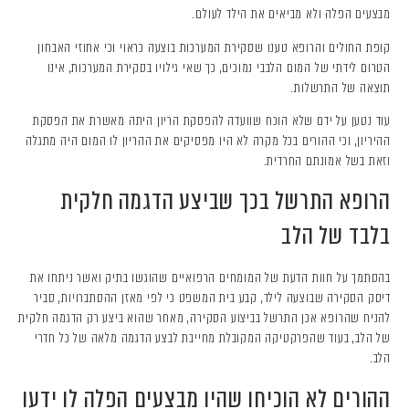
מבצעים הפלה ולא מביאים את הילד לעולם.
קופת החולים והרופא טענו שסקירת המערכות בוצעה כראוי וכי אחוזי האבחון
הטרום לידתי של המום הלבבי נמוכים, כך שאי גילויו בסקירת המערכות, אינו
תוצאה של התרשלות.
עוד נטען על ידם שלא הוכח שוועדה להפסקת הריון היתה מאשרת את הפסקת
ההיריון, וכי ההורים בכל מקרה לא היו מפסיקים את ההריון לו המום היה מתגלה
וזאת בשל אמונתם החרדית.
הרופא התרשל בכך שביצע הדגמה חלקית
בלבד של הלב
בהסתמך על חוות הדעת של המומחים הרפואיים שהוגשו בתיק ואשר ניתחו את
דיסק הסקירה שבוצעה לילד, קבע בית המשפט כי לפי מאזן ההסתברויות, סביר
להניח שהרופא אכן התרשל בביצוע הסקירה, מאחר שהוא ביצע רק הדגמה חלקית
של הלב, בעוד שהפרקטיקה המקובלת מחייבת לבצע הדגמה מלאה של כל חדרי
הלב.
ההורים לא הוכיחו שהיו מבצעים הפלה לו ידעו