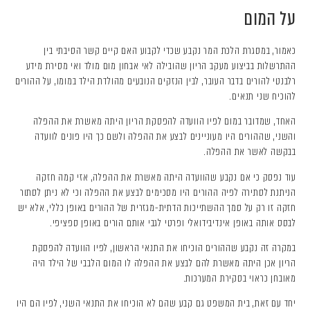
על המום
כאמור, במסגרת הלכת המר נקבע שכדי לקבוע האם קיים קשר הסיבתי בין
ההתרשלות בביצוע מעקב הריון שהובילה לאי אבחון מום מולד ואי מסירת מידע
רלבנטי להורים בדבר העובר, לבין הנזקים הנובעים מהולדת הילד במומו, על ההורים
להוכיח שני תנאים.
האחד, שמדובר במום לפיו הוועדה להפסקת הריון היתה מאשרת את ההפלה
והשני, שההורים היו מעוניינים לבצע את ההפלה ולשם כך היו פונים לוועדה
בבקשה לאשר את ההפלה.
עוד נפסק כי אם נקבע שהוועדה היתה מאשרת את ההפלה, אזי קמה חזקה
הניתנת לסתירה לפיה ההורים היו מסכימים לבצע את ההפלה וכי לא ניתן לסתור
חזקה זו רק על סמך ההשתייכות הדתית-מגזרית של ההורים באופן כללי, אלא יש
לבסס אותה באופן אינדיבידואלי ופרטי לגבי אותם הורים באופן ספציפי.
במקרה זה נקבע שההורים הוכיחו את התנאי הראשון, לפיו הוועדה להפסקת
הריון אכן היתה מאשרת להם לבצע את ההפלה לו המום הלבבי של הילד היה
מאובחן כראוי בסקירת המערכות.
יחד עם זאת, בית המשפט גם קבע שהם לא הוכיחו את התנאי השני, לפיו הם היו