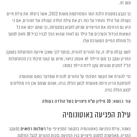
מום זה.
כך נקבע במסגרת הלכת המר המפורסמת משנת 2012, אשר ביטלה את עילת חיים
בעוולה של הילד והותיר על כנה רק את עילת הולדה בעוולה של ההורים, אם כי
היא גם הרחיבה את הפיצויים שניתן לתבוע במסגרתה, כך שהם יכסו את כל
הוצאות הגידול והצרכים של הילד גם לאחר שהוא הפך לבגיר בגיל 18 וזאת למשך
כל תוחלת החיים המוערכת שלו.
לשם קבלת עילה זו, על ההורים להוכיח, בנוסף לכך שאכן אירעה התרשלות במעקב
ההריון ועקב כך מום היילוד לא אובחן כראוי, שיש גם קשר סיבתי בין ההתרשלות
הנ"ל לנזקים שנגרמו עקב לידת היילוד במומו.
כדי להוכיח את הקשר הסיבתי על ההורים להוכיח שמדובר במום שהוועדה
להפסקת הריון היתה מאשרת לבצע הפלה בגינו, ושהם עצמם אכן היו מחליטים
לבצע הפלה בגינו.
עוד בנושא:
10 מיליון ש"ח פיצויים בשל הולדה בעוולה
עילת הפגיעה באוטונומיה
כאמור, עילת הפגיעה באוטונומיה בהקשר הספציפי של
רשלנות רפואית
במעקב
ההריון, מאפשרת לפסוק פיצויים בגין הפגיעה בזכות ההורים לקבל החלטה