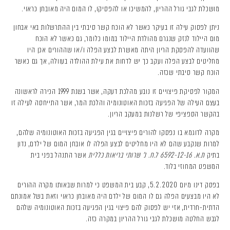
מושכלת לגבי גורל ההריון, להמשיכו או להפסיקו, לו המום היה מאובחן כראוי.
ניתן לפסוק עילה זו בעיקר כאשר לא הוכח קשר סיבתי בין ההתרשלות באי אבחון
מום היילוד לנזק שנגרם מהולדת היילוד במומו כלומר, גם כאשר לא הוכח
שהוועדה להפסקת הריון היתה מאשרת לבצע הפלה ו/או שההורים אכן היו
מחליטים לבצע הפלה ועקב כך יש לדחות את עילת ההולדה בעוולה, אך גם כאשר
הוכח קשר סיבתי שכזה.
המקור לפסיקת פיצויים זו נובע מהלכת דעקה, אשר בשנת 1999 הכירה לראשונה
בעצם העילה של הפגיעה בזכות האוטונומיה והלכת המר, אשר התייחסה לעילה זו
בהקשר הספציפי של רשלנות במעקב הריון.
מקרה לדוגמא בו נפסקו להורים פיצויים בגין הפגיעה בזכות האוטונומיה שלהם,
למרות שנקבע שהם לא היו מחליטים לבצע הפלה לו אובחן המום של ילדם, נדון
בתיק
ת.א. 6592-12-16 ל.ח. נ' שרותי בריאות כללית
אשר התנהל בפני בית
המשפט המחוזי בלוד.
בפסק דינו מיום 5.2.2020, קבע בית המשפט כי למרות שבאותו מקרה ההורים
לא היו מבצעים הפלה גם לו המום של ילדם היה מאובחן כראוי וזאת בשל אמונתם
הדתית-חרדית, אזי יש לפסוק להם פיצוי בגין הפגיעה בזכות האוטונומיה שלהם
לגבש החלטה מושכלת לגבי גורל ההריון במקרה כזה.