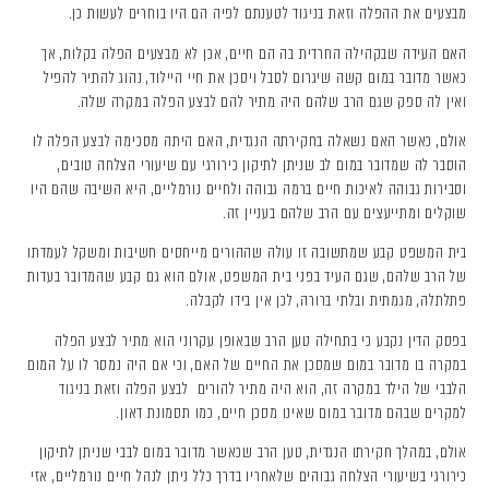
מבצעים את ההפלה וזאת בניגוד לטענתם לפיה הם היו בוחרים לעשות כן.
האם העידה שבקהילה החרדית בה הם חיים, אכן לא מבצעים הפלה בקלות, אך
כאשר מדובר במום קשה שיגרום לסבל ויסכן את חיי היילוד, נהוג להתיר להפיל
ואין לה ספק שגם הרב שלהם היה מתיר להם לבצע הפלה במקרה שלה.
אולם, כאשר האם נשאלה בחקירתה הנגדית, האם היתה מסכימה לבצע הפלה לו
הוסבר לה שמדובר במום לב שניתן לתיקון כירורגי עם שיעורי הצלחה טובים,
וסבירות גבוהה לאיכות חיים ברמה גבוהה ולחיים נורמליים, היא השיבה שהם היו
שוקלים ומתייעצים עם הרב שלהם בעניין זה.
בית המשפט קבע שמתשובה זו עולה שההורים מייחסים חשיבות ומשקל לעמדתו
של הרב שלהם, שגם העיד בפני בית המשפט, אולם הוא גם קבע שהמדובר בעדות
פתלתלה, מגמתית ובלתי ברורה, לכן אין בידו לקבלה.
בפסק הדין נקבע כי בתחילה טען הרב שבאופן עקרוני הוא מתיר לבצע הפלה
במקרה בו מדובר במום שמסכן את החיים של האם, וכי אם היה נמסר לו על המום
הלבבי של הילד במקרה זה, הוא היה מתיר להורים לבצע הפלה וזאת בניגוד
למקרים שבהם מדובר במום שאינו מסכן חיים, כמו תסמונת דאון.
אולם, במהלך חקירתו הנגדית, טען הרב שכאשר מדובר במום לבבי שניתן לתיקון
כירורגי בשיעורי הצלחה גבוהים שלאחריו בדרך כלל ניתן לנהל חיים נורמליים, אזי