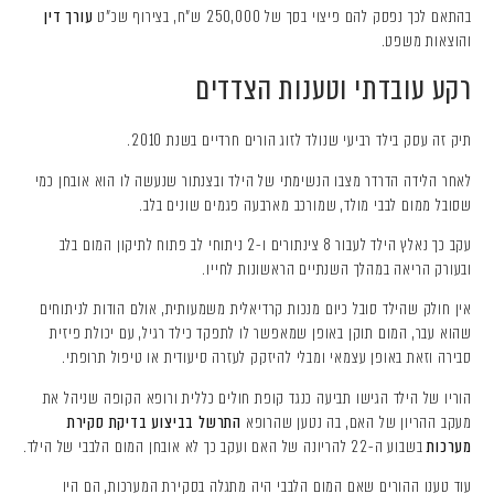
בהתאם לכך נפסק להם פיצוי בסך של 250,000 ש"ח, בצירוף שכ"ט
עורך דין
והוצאות משפט.
רקע עובדתי וטענות הצדדים
תיק זה עסק בילד רביעי שנולד לזוג הורים חרדיים בשנת 2010.
לאחר הלידה הדרדר מצבו הנשימתי של הילד ובצנתור שנעשה לו הוא אובחן כמי
שסובל ממום לבבי מולד, שמורכב מארבעה פגמים שונים בלב.
עקב כך נאלץ הילד לעבור 8 צינתורים ו-2 ניתוחי לב פתוח לתיקון המום בלב
ובעורק הריאה במהלך השנתיים הראשונות לחייו.
אין חולק שהילד סובל כיום מנכות קרדיאלית משמעותית, אולם הודות לניתוחים
שהוא עבר, המום תוקן באופן שמאפשר לו לתפקד כילד רגיל, עם יכולת פיזית
סבירה וזאת באופן עצמאי ומבלי להיזקק לעזרה סיעודית או טיפול תרופתי.
הוריו של הילד הגישו תביעה כנגד קופת חולים כללית ורופא הקופה שניהל את
מעקב ההריון של האם, בה נטען שהרופא
התרשל בביצוע בדיקת סקירת
מערכות
בשבוע ה-22 להריונה של האם ועקב כך לא אובחן המום הלבבי של הילד.
עוד טענו ההורים שאם המום הלבבי היה מתגלה בסקירת המערכות, הם היו