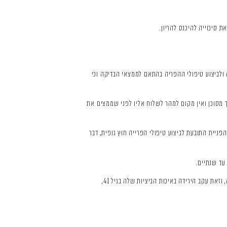
 סיכוייה להיכנס להריון.
ת כבר בתחילת הטיפול בה, בהיותה בת 35, לביצוע בדיקת הלפרוסקופיה ולביצוע טיפולי ההפריה בהתאם לממצאי הבדיקה וכי
מסוכן ואין מקום למהר לשלוח אליו לפני שממצים את
יית התובעת לביצוע טיפולי הפרייה חוץ גופית, דבר
עד שנתיים.
ברם, במקרה דנן חלפו 6 שנים עד שהתובעת הופנתה לטיפולי הפריה, דבר שמהווה עיכוב ממשי, אשר גם פגע בסיכויי הצלחת טיפולי ההפריה שלה, וזאת עקב הירידה באיכות הביציות שלה בגיל 41,