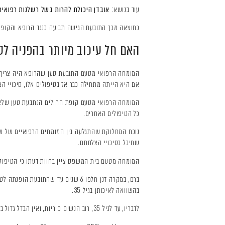
עוד בנושא:
אובדן היכולת להרות בשל רשלנות רפואית
כתוצאה מכך התובעת הגישה תביעה כנגד הרופא והקופה ב
האם חל עיכוב מיותר בהפניה לט
אם היא הייתה מתחילה כבר אז בטיפולים אלו, סיכויי הצ
המומחה הרפואי מטעם קופת החולים הנתבעת טען שלא ה
כל הטיפולים האחרים.
נוכח המחלוקת שהתגלעה בין המומחים הרפואיים של שני
שחיבל בסיכויי הצלחתם.
המומחה מטעם בית המשפט ציין בחוות דעתו כי הטיפול ב
בהשוואה לאיכותן בגיל 35.
לדבריו, עד לגיל 35, רוב הנשים פוריות, ואין הבדל גדול בין גיל 15 לגיל 35, אך לאחר מכן קיימת ירידה משמעותית.