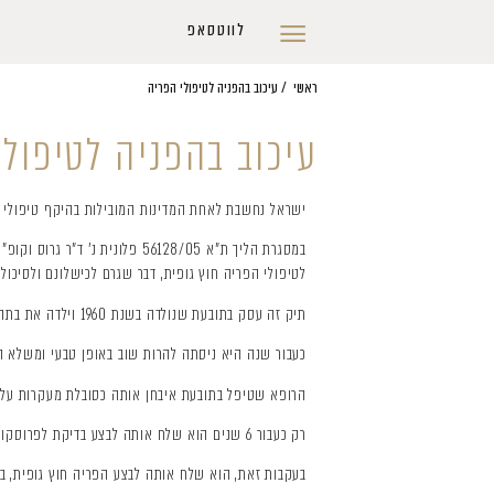
לווטסאפ
ראשי
/
עיכוב בהפניה לטיפולי הפריה
עיכוב בהפניה לטיפולי
ישראל נחשבת לאחת המדינות המובילות בהיקף טיפולי הפו
במסגרת הליך ת"א 56128/05 פלונית נ' ד"ר גרוס וקופ"ח לאומית, שהתנהל בפני בית משפט השלום בתל-אביב, נדונה תביעת
לטיפולי הפריה חוץ גופית, דבר שגרם לכישלונם ולסיכול ס
תיק זה עסק בתובעת שנולדה בשנת 1960 וילדה את בתה הבכורה בשנת 1992, בהיותה בת 32.
כעבור שנה היא ניסתה להרות שוב באופן טבעי ומשלא הצליחה, היא פנתה בשנת 1995, בהיותה בת 35, לרו
הרופא שטיפל בתובעת איבחן אותה כסובלת מעקרות על רקע 
רק כעבור 6 שנים הוא שלח אותה לבצע בדיקת לפרוסקופיה, שאיבחנה אצלה אי פוריות מכנית קשה, בשל הידבקויות בדרגה קשה באגן, אשר היוו את הגורם לאי הפוריות.
בעקבות זאת, הוא שלח אותה לבצע הפריה חוץ גופית, בהיותה כבר בת 41. התובעת עברה 10 סבבים של טיפ