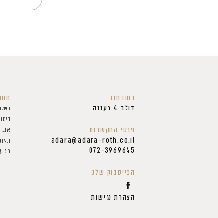
כתובתנו
תחומ
דולב 4 רעננה
רשלנ
ביטוח
פרטי התקשרות
אובדן
adara@adara-roth.co.il
תאונ
072-3969645
פגיעו
הפייסבוק שלנו
הצהרת נגישות