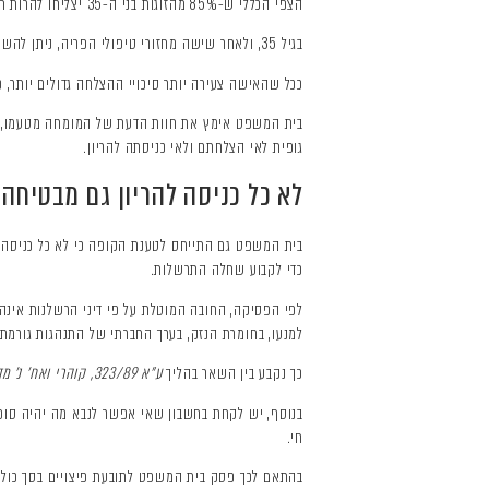
הצפי הכללי ש-85% מהזוגות בני ה-35 יצליחו להרות תוך שנה, כאשר אחת הסיבות לחוסר ההצלחה היא איכות ביציות נמוך.
בגיל 35, ולאחר שישה מחזורי טיפולי הפריה, ניתן להשיג הריון.
ככל שהאישה צעירה יותר סיכויי ההצלחה גדולים יותר, כאשר יש הבדל 
בית המשפט אימץ את חוות הדעת של המומחה מטעמו, בקו
גופית לאי הצלחתם ולאי כניסתה להריון.
לא כל כניסה להריון גם מבטיחה 
בית המשפט גם התייחס לטענת הקופה כי לא כל כניסה לה
כדי לקבוע שחלה התרשלות.
לפי הפסיקה, החובה המוטלת על פי דיני הרשלנות אינ
למנעו, בחומרת הנזק, בערך החברתי של התנהגות גורמת 
כך נקבע בין השאר בהליך
ע"א 323/89, קוהרי ואח' נ' מדינת ישראל
בנוסף, יש לקחת בחשבון שאי אפשר לנבא מה יהיה סופו ש
חי.
בהתאם לכך פסק בית המשפט לתובעת פיצויים בסך כולל של 292,000 ₪, שכללו פיצוי בגין כאב וסבל בסך של 250,000 ₪, והוצאות רפואיות לעבר ולעתיד בסך