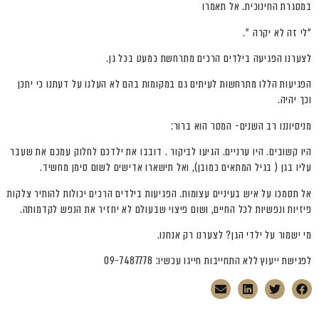
במסגרת החינוכית. אל תאמרו
"לי זה לא יקרה ".
לצערנו הפגיעה בילדים הרכים מתרחשת כמעט בכל גן.
הפגיעות הללו מתרחשות לעיתים גם במקומות בהם לא העלנו על דעתנו כי יתכן
וכך יהיה.
מניסיוננו רב השנים- המסר הוא ברור:
היו קשובים. היו ערניים. הגיעו לביקור . דובבו את ילדכם לחלוק עמכם את שעבר
עליו בגן ( בגיל המתאים כמובן), ואל תישארו אדישים לשום סימן מחשיד.
אל תסמכו על איש בעיניים עצומות. הפגיעות בילדים הרכים יכולות להותיר צלקות
פיזיות ונפשיות לכל החיים, ושום פיצוי שבעולם לא יחזיר את הנפש לקדמותה.
מי ישמור על ילדי הגן? לצערנו רק אנחנו.
לפגישת ייעוץ ללא התחייבות חייגו עכשיו: 09-7487778