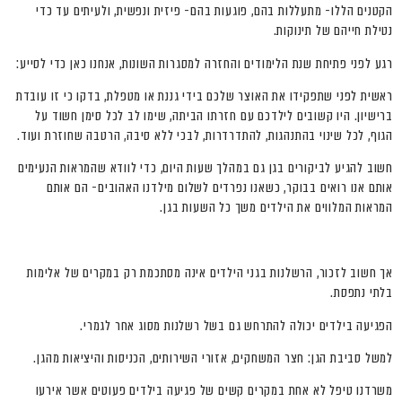
הקטנים הללו- מתעללות בהם, פוגעות בהם- פיזית ונפשית, ולעיתים עד כדי
נטילת חייהם של תינוקות.
רגע לפני פתיחת שנת הלימודים והחזרה למסגרות השונות, אנחנו כאן כדי לסייע:
ראשית לפני שתפקידו את האוצר שלכם בידי גננת או מטפלת, בדקו כי זו עובדת
ברישיון. היו קשובים לילדכם עם חזרתו הביתה, שימו לב לכל סימן חשוד על
הגוף, לכל שינוי בהתנהגות, להתדרדרות, לבכי ללא סיבה, הרטבה שחוזרת ועוד.
חשוב להגיע לביקורים בגן גם במהלך שעות היום, כדי לוודא שהמראות הנעימים
אותם אנו רואים בבוקר, כשאנו נפרדים לשלום מילדנו האהובים- הם אותם
המראות המלווים את הילדים משך כל השעות בגן.
אך חשוב לזכור, הרשלנות בגני הילדים אינה מסתכמת רק במקרים של אלימות
בלתי נתפסת.
הפגיעה בילדים יכולה להתרחש גם בשל רשלנות מסוג אחר לגמרי.
למשל סביבת הגן: חצר המשחקים, אזורי השירותים, הכניסות והיציאות מהגן.
משרדנו טיפל לא אחת במקרים קשים של פגיעה בילדים פעוטים אשר אירעו