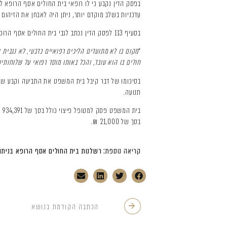
בפסק הדין נקבע כי לו רופאי בית החולים אסף הרופא ל
עדכניות בשלב מוקדם יותר, ניתן היה לאבחן את הזיהום 
בסעיף 113 לפסק הדין נכתב לגבי בית החולים אסף הרופא:
"
מקום בו לא מתועדים הליכים רפואיים כדבעי, לא נגבית א
חולים בו הוא עובד, והכל באותו מוסד רפואי על שלוחות
תנועה.
בית המשפט פסק למטופל פיצוי כולל בסך של 934,391 ₪ עקב כאב וסבל, הפסדי שכר, עזרת הזולת, הוצאות רפואיות והוצאות נסיעה, בצירוף שכר טרחת
בסך של 21,000 ₪.
קריאה נוספת:
רשלנות בית החולים אסף הרופא בניתו
הכתבה הקודמת בנושא