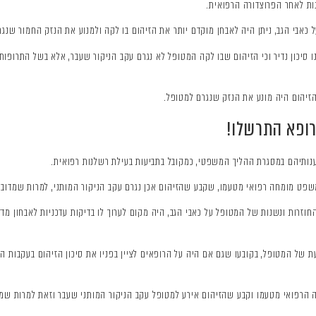
נות לאחר הפרוצדורה הרפואית.
על כאבי הגב, ניתן היה לאבחן מוקדם יותר את הזיהום בו לקה ולמנוע את הנזק החמור שנגרם
ו סיכון נדיר וכי הזיהום שבו לקה המטופל לא נגרם עקב הניקור שעבר, אלא בשל התרופ
הזיהום היה מונע את הנזק שנגרם למטופל.
ופא התרשלו!
ענותיהם במסגרת ההליך המשפטי, כמקובל בתביעות בעילת רשלנות רפואית.
פט מומחה רפואי מטעמו, שקבע שהזיהום אכן נגרם עקב הניקור המותני, למרות שמדובר ב
וזרות ונשנות של המטופל על כאבי הגב, היה מקום לערוך לו בדיקות עדכניות לאבחון מדד
ל המטופל, בקובעו שגם אם היה על הרופאים לציין בפניו את סיכון הזיהום בעקבות הנ
רפואי מטעמו וקבע שהזיהום אירע למטופל עקב הניקור המותני שעבר וזאת למרות שמדוב