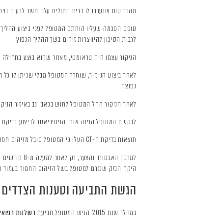
מהבדיקות שנערכו לו בבית החולים עלה חשד לבעיה נוירול
טופס הסכמה שעליו הוחתם המטופל לפני ביצוע ההליך לא
לרבות הסיכון להיווצרות זיהום בשך ההליך הנפוץ.
הניקור עצמו היה טראומטי, מאחר שהוא בוצע בתחילה על
לאחר ביצוע הניקור, שוחרר המטופל מבלי שניתן לו כל 
נפוצה.
לאחר הניקור החל המטופל לחוש בכאבי גב באיזור הניק
לבקשת המטופל הפנה אותו הפסיכיאטר לביצוע בדיקת CT של עמוד השדרה המותני, בדיקה שבוצעה לבסוף רק במהלך חודש פברואר 2012.
תוצאות בדיקת ה-CT העלו כי המטופל סובל מזיהום חמור באותן חוליות שבהן בוצע הניקור המותני וכי עקב כך נגרם נזק לאותן החוליות בעמוד השדרה שלו.
למרבה האבסו
היקף הנזק שנגרם למטופל בשל הזיהום החמור בעמוד 
הגשת התביעה וטענות הצדדים
במהלך שנת 2015 הגיש המטופל תביעת
רשלנות רפואי