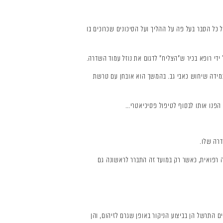
כל הסבר בעל פה על ההליך ועל הסיכונים שכרוכים בו
די רופא בכיר ש"הצליח" לדגום את נוזל עמוד השדרה.
 במידה שיחוש כאבי גב. בהמשך הוא אובחן עם טרשת
הפנו אותו לבסוף לטיפול פסיכיאטרי…
 אותה פרוצדורה רפואית, כאשר רק במועד זה התברר לראשונה גם
 התרשל הן בביצוע הניקור באופן שגרם לזיהום, והן