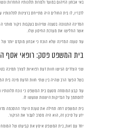
באי אבחון הזיהום במועד ולמרות תלונותיו החוזרות ונש
לדבריו, לו בית החולים היה מתייחס ברצינות לתלונותיו 
המדינה התגוננה בטענה שזיהום בעקבות ניקור מותני הנ
אשר החלישו את מערכת החיסון שלו.
עוד טענה המדינה שלא הוכח כי אבחון מוקדם יותר של 
בית המשפט פסק: רופאי אסף הר
שני הצדדים הגישו חוות דעת רפואיות לצורך תמיכה בט
בשל הפער הרב שהיה בין שתי חוות הדעת מינה בית המש
עוד קבע המומחה מטעם בית המשפט כי נוכח תלונותיו הח
להסתמך על הבדיקות הישנות שנעשו לו.
בית המשפט דחה תחילה את טענת היעדר ההסכמה מדעת ש
ידע על סיכון זה, הוא היה מסרב לעבור את הניקור.
יחד עם זאת, בית המשפט אימץ את קביעתו של המומחה ה