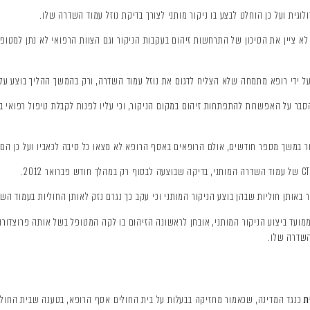
וגית ועל כן הוחלט לבצע בו ניקור מותני לצורך בדיקת נוזל עמוד השדרה שלו.
 ציין את הסיכון של התרחשות זיהום בעקבות הניקור וגם הצוות הרפואי לא נתן למטופל 
 ידי רופא מתמחה שלא הצליח לדגום את נוזל עמוד השדרה, ורק בהמשך ההליך בוצע על י
הסבר על האפשרות להתפתחות זיהום במקום הניקור, וכי עליו לפנות לקבלת טיפול רפואי
ור במשך מספר חודשים, אולם הרופאים באסף הרופא לא מצאו כל סיבה לכאביו ועל כן הם 
רד והצער, רק לאחר למעלה מ-8 חודשים ממועד ביצוע הניקור המותני, אובחן לראשונה הזיהום בו לקה המטופל בשל
השדרה שלו.
ת
כנגד המדינה, שכאמור מחזיקה בבעלות על בית החולים אסף הרופא, בטענה שבית החולים