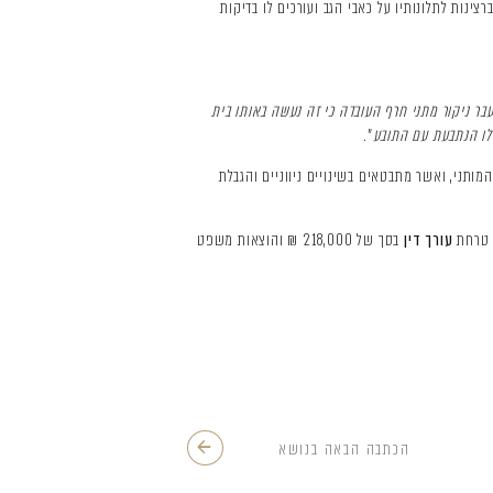
נות לתלונותיו על כאבי הגב ועורכים לו בדיקות
עבר ניקור מתני חרף העובדה כי זה נעשה באותו בית
הלו הנתבעת עם התובע
".
שנגרמו לחוליות גבו שבהן בוצע הניקור המותני, ואשר מתבטאים בשינויים ניווניים והגבלת
עורך דין
בסך של 218,000 ₪ והוצאות משפט
הכתבה הבאה בנושא