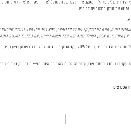
א היו מתרשלים במהלך המעקב אחר מצבו של המטופל לאחר הניקור, אלא היו מתייחסים ברצי
ולמנוע את הנזק החמור שנגרם בגינו.
נמנזה ראויה, חולה לא נבדק קלינית על ידי רופאיו, רופא בכיר אינו מודע לעובדה שהתובע 
יו, אין תימה כי גם אבחון המחלה ממנה הוא סובל תעשה באיחור, אם בכלל. כך למעשה התנ
בסיכומו של דבר קיבל בית המשפט את התביעה וקבע שלמטופל ישנה נכות בשיעור של 20% עקב הנזקים 
ח אפנדציט