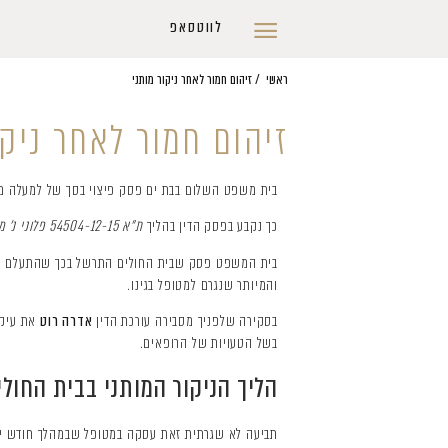
לווטסאפ
ראשי
/
זיהום חמור לאחר ניקור מותני
זיהום חמור לאחר ניקו
בית משפט השלום בבת ים פסק פיצוי בסך של למעלה ממי
כך נקבע בפסק הדין בהליך
ת"א 54504-12-15 פלוני נ' מדינת ישראל
בית המשפט פסק שבית החולים התרשל בכך שהתעלם מתלו
והמיותר שנגרם למטופל בגינו.
בסקירה שלפניך מסבירה עורכת הדין
אדרה רוט
את עיקר
בשל הטעויות של הרופאים.
הליך הניקור המותני בבית החול
תביעה לא שגרתית זאת עסקה במטופל שבמהלך חודש יוני 2011, בהיותו בן 27, הופנה לבית החולים אסף הרופא, לאחר שהתלונן על היעדר תחושה 